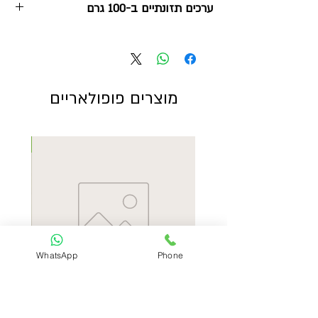
ערכים תזונתיים ב-100 גרם
אנרגיה
פחמימות
מתוכם:
סיבים
(קלוריות)
(גרם)
סוכרים
תזונתיים
(גרם)
(גרם)
מוצרים פופולאריים
1.5
12.8
14.4
62
חדש
WhatsApp
Phone